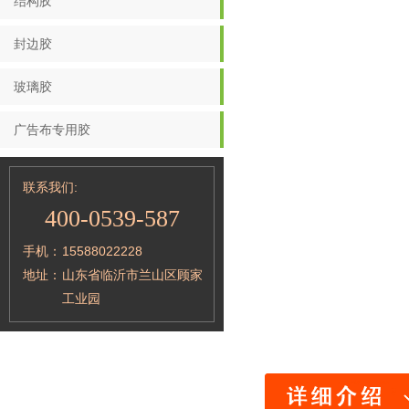
结构胶
封边胶
玻璃胶
广告布专用胶
联系我们:
400-0539-587
手机：
15588022228
地址：
山东省临沂市兰山区顾家
工业园