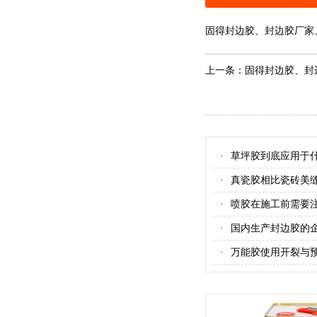
固得封边胶、封边胶厂家
上一条：
固得封边胶、封
草坪胶到底应用于
·
真瓷胶相比瓷砖美
·
喷胶在施工前需要
·
国内生产封边胶的
·
万能胶使用开裂与
·