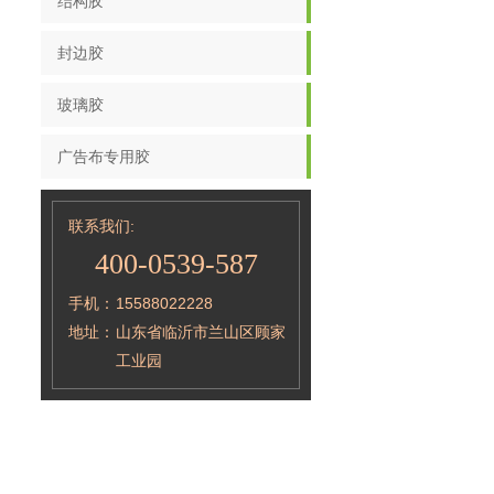
结构胶
封边胶
玻璃胶
广告布专用胶
联系我们:
400-0539-587
手机：
15588022228
地址：
山东省临沂市兰山区顾家
工业园